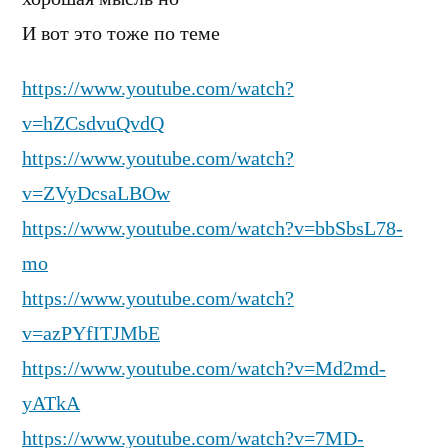
И вот это тоже по теме
https://www.youtube.com/watch?
v=hZCsdvuQvdQ
https://www.youtube.com/watch?
v=ZVyDcsaLBOw
https://www.youtube.com/watch?v=bbSbsL78-
mo
https://www.youtube.com/watch?
v=azPYfITJMbE
https://www.youtube.com/watch?v=Md2md-
yATkA
https://www.youtube.com/watch?v=7MD-