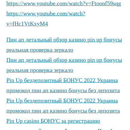
https://www.youtube.com/watch?v=Ftoonf59sqg
https://www.youtube.com/watch?
v=fHc1VtKxyM4
Пин ап детальный обзор казино pin up бонусы
реальная проверка зеркало
Пин ап детальный обзор казино pin up бонусы
реальная проверка зеркало
Pin Up бездепозитный БОНУС 2022 Украина
промокод пин ап казино бонусы без депозита
Pin Up бездепозитный БОНУС 2022 Украина
промокод пин ап казино бонусы без депозита
Pin Up casino БОНУС за регистрацию