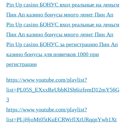
Pin Up casino БОНУС вход реальные на деньги
Пин Ап казино бонусы много денег Пин Ап
Pin Up casino БОНУС вход реальные на деньги
Пин Ап казино бонусы много денег Пин Ап
Pin Up casino БОНУС за регистрацию Пин Ап
казино бонусы для новичков 1000 при
регистрации
https://www.youtube.com/playlist?
list=PL05S_EXxxReUbbKlSh6izfemD12mY56G
3
https://www.youtube.com/playlist?
list=PLjHjoMt05tKuECRWrflXtURqqnYwb1Xt